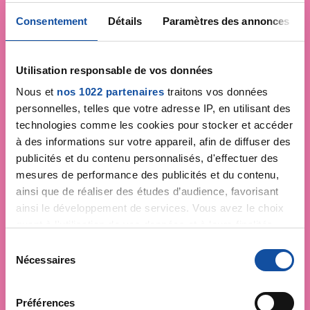
Consentement
Détails
Paramètres des annonces
Utilisation responsable de vos données
Nous et
nos 1022 partenaires
traitons vos données
personnelles, telles que votre adresse IP, en utilisant des
technologies comme les cookies pour stocker et accéder
à des informations sur votre appareil, afin de diffuser des
publicités et du contenu personnalisés, d'effectuer des
mesures de performance des publicités et du contenu,
ainsi que de réaliser des études d’audience, favorisant
ainsi le développement de services. Vous avez le choix
quant à l'utilisation de vos données et à leurs finalités.
Vous pouvez modifier ou retirer votre consentement à
S
tout moment en consultant la Déclaration relative aux
Nécessaires
é
cookies ou en cliquant sur l'icône de confidentialité.
l
e
Préférences
Si vous le permettez, nous aimerions également :