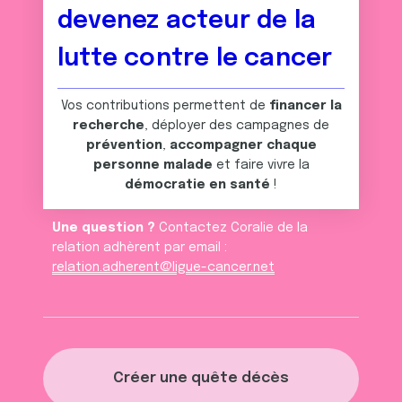
avec d'autres informations que vous leur avez fournies
devenez acteur de la
ou qu'ils ont collectées lors de votre utilisation de leurs
services.
lutte contre le cancer
Vos contributions permettent de
financer la
recherche
, déployer des campagnes de
prévention
,
accompagner chaque
personne malade
et faire vivre la
démocratie en santé
!
Une question ?
Contactez Coralie de la
relation adhèrent par email :
relation.adherent@ligue-cancer.net
Créer une quête décès