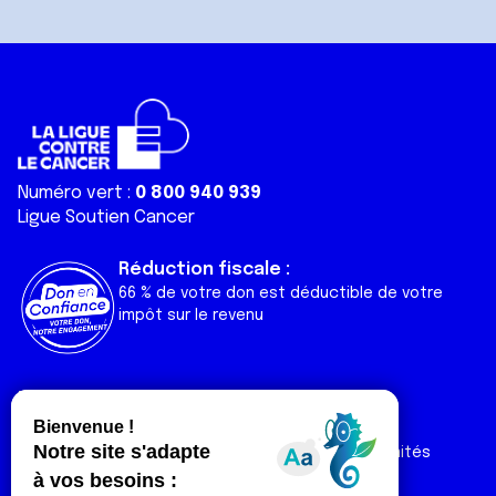
Numéro vert :
0 800 940 939
Ligue Soutien Cancer
Réduction fiscale :
66 % de votre don est déductible de votre
impôt sur le revenu
Liens utiles
Espaces
Nos actualités
Forum
Nos publications
Espace Ligue & comités
Contact
Espace chercheur