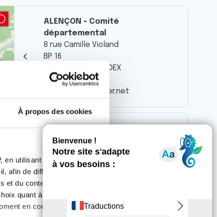
ALENÇON - Comité
départemental
8 rue Camille Violand
BP 16
61001 ALENÇON CEDEX
02 33 27 89 22
cd61@ligue-cancer.net
À propos des cookies
ARGENTAN - ASPTT
69 Rue Hector Berlioz
61200 ARGENTAN
 en utilisant des
, afin de diffuser des
s et du contenu, ainsi que de
MORTAGNE-AU-PERCHE - Centre
oix quant à l'utilisation de
Hospitalier Marguerite de
moment en consultant la
Lorraine