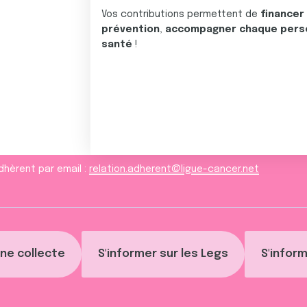
Vos contributions permettent de
financer
prévention
,
accompagner chaque pers
santé
!
dhèrent par email :
relation.adherent@ligue-cancer.net
ne collecte
S'informer sur les Legs
S'inform