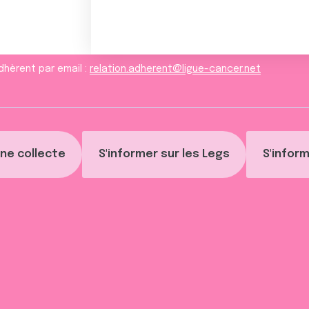
dhèrent par email :
relation.adherent@ligue-cancer.net
ne collecte
S'informer sur les Legs
S'inform