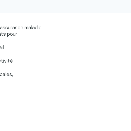
l'assurance maladie
nts pour
il
tivité
cales,