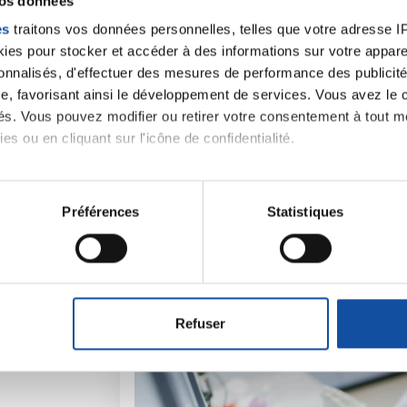
vos données
es
traitons vos données personnelles, telles que votre adresse IP,
es pour stocker et accéder à des informations sur votre appareil
sonnalisés, d'effectuer des mesures de performance des publicité
e, favorisant ainsi le développement de services. Vous avez le ch
ités. Vous pouvez modifier ou retirer votre consentement à tout 
es ou en cliquant sur l'icône de confidentialité.
iens
La Ligue contre l
imerions également :
tions sur votre localisation géographique qui peuvent être précis
Préférences
Statistiques
eil en l'analysant activement pour en relever les caractéristique
aitement de vos données personnelles et définir vos préférences
er ou retirer votre consentement à tout moment à partir de la dé
Refuser
e personnaliser le contenu et les annonces, d'offrir des fonctio
rafic. Nous partageons également des informations sur l'utilisati
, de publicité et d'analyse, qui peuvent combiner celles-ci avec
ils ont collectées lors de votre utilisation de leurs services.