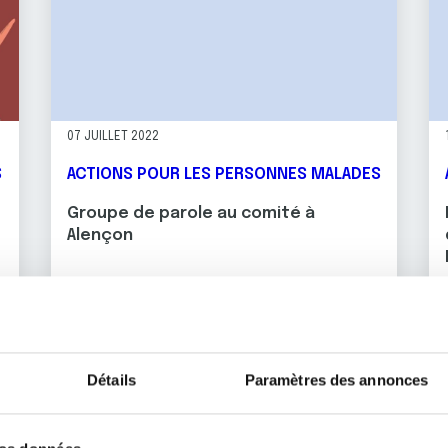
07 JUILLET 2022
S
ACTIONS POUR LES PERSONNES MALADES
Groupe de parole au comité à
Alençon
es, de M. Laurent GREAUME, dit L.GREO , artiste peintre, en faveu
En savoir plus
Détails
Paramètres des annonces
Toutes les actualités