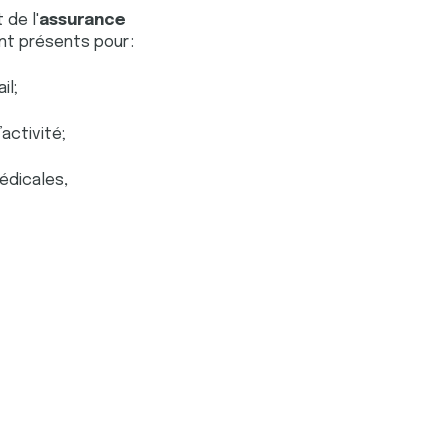
 de l'
assurance
t présents pour :
il;
’activité;
édicales,