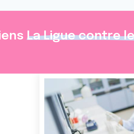
iens
La Ligue contre l