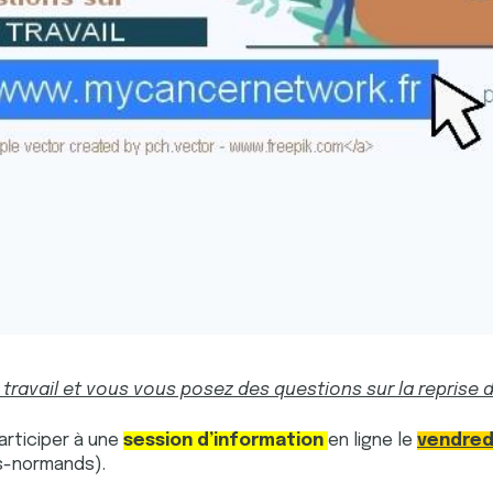
travail et vous vous posez des questions sur la reprise d
articiper à une
session d’information
en ligne le
vendred
s-normands).