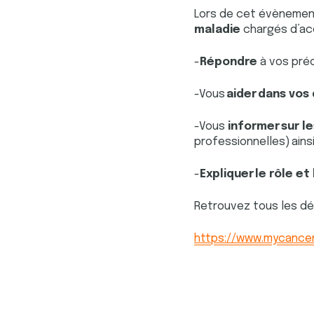
Lors de cet évènemen
maladie
chargés d’acc
-
Répondre
à vos préo
-Vous
aider dans vo
-Vous
informer sur 
professionnelles) ainsi
-
Expliquer le rôle et
Retrouvez tous les dét
https://www.mycancer