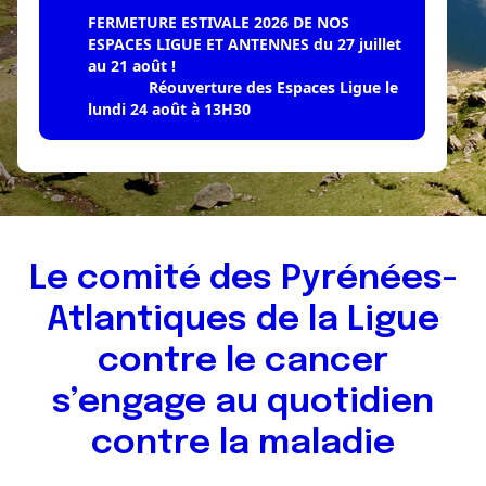
FERMETURE ESTIVALE 2026 DE NOS
ESPACES LIGUE ET ANTENNES du 27 juillet
au 21 août !
Réouverture des Espaces Ligue le
lundi 24 août à 13H30
Le comité des Pyrénées-
Atlantiques de la Ligue
contre le cancer
s’engage au quotidien
contre la maladie