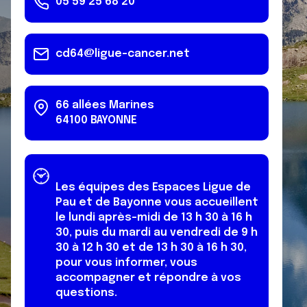
05 59 25 68 20
cd64@ligue-cancer.net
66 allées Marines
64100
BAYONNE
Les équipes des Espaces Ligue de
Pau et de Bayonne vous accueillent
le lundi après-midi de 13 h 30 à 16 h
30, puis du mardi au vendredi de 9 h
30 à 12 h 30 et de 13 h 30 à 16 h 30,
pour vous informer, vous
accompagner et répondre à vos
questions.