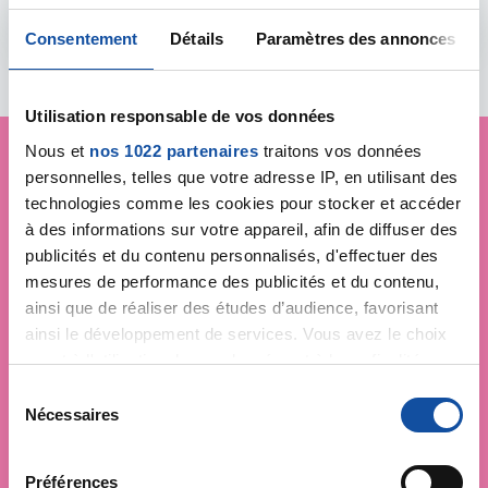
Ligue ?
Consentement
Détails
Paramètres des annonces
Utilisation responsable de vos données
Nous et
nos 1022 partenaires
traitons vos données
personnelles, telles que votre adresse IP, en utilisant des
Je soutiens
La Ligue
technologies comme les cookies pour stocker et accéder
à des informations sur votre appareil, afin de diffuser des
contre le cancer
publicités et du contenu personnalisés, d'effectuer des
mesures de performance des publicités et du contenu,
ainsi que de réaliser des études d’audience, favorisant
ainsi le développement de services. Vous avez le choix
quant à l'utilisation de vos données et à leurs finalités.
Vous pouvez modifier ou retirer votre consentement à
S
tout moment en consultant la Déclaration relative aux
Nécessaires
é
cookies ou en cliquant sur l'icône de confidentialité.
l
e
Préférences