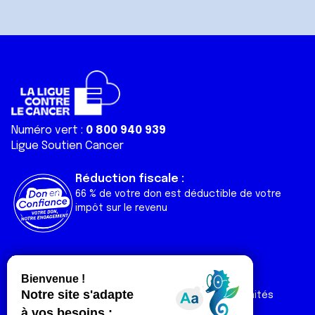
Numéro vert :
0 800 940 939
Ligue Soutien Cancer
Réduction fiscale :
66 % de votre don est déductible de votre
impôt sur le revenu
Liens utiles
Espaces
Nos actualités
Forum
Nos publications
Espace Ligue & comités
Contact
Espace chercheur