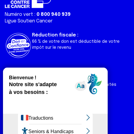
Numéro vert :
0 800 940 939
Ligue Soutien Cancer
Réduction fiscale :
66 % de votre don est déductible de votre
impôt sur le revenu
Liens utiles
Espaces
Nos actualités
Forum
Nos publications
Espace Ligue & comités
Contact
Espace chercheur
Devenir partenaire
Espace presse
Magazine Vivre
Intranet
Réseaux sociaux