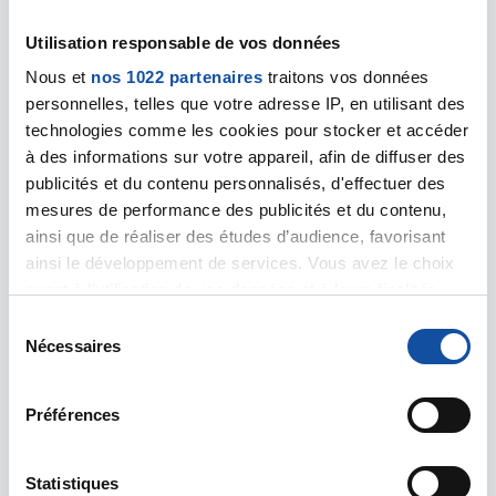
Nos bénévoles "accompagnants"
Utilisation responsable de vos données
dans nos Espaces Ligue et Antennes
ont tous suivis et formés par la Ligue
Nous et
nos 1022 partenaires
traitons vos données
Nationale dans le cadre d'une
personnelles, telles que votre adresse IP, en utilisant des
formation spécifique à l'écoute de
technologies comme les cookies pour stocker et accéder
très grande qualité. Un grand merci
à des informations sur votre appareil, afin de diffuser des
pour leur mobilisation précieuse.
publicités et du contenu personnalisés, d'effectuer des
N'hésitez pas à les rejoindre!
mesures de performance des publicités et du contenu,
ainsi que de réaliser des études d’audience, favorisant
Les donateurs du 64 ... sans
ainsi le développement de services. Vous avez le choix
lesquels rien n'est possible !
quant à l'utilisation de vos données et à leurs finalités.
MERCI.
Vous pouvez modifier ou retirer votre consentement à
S
tout moment en consultant la Déclaration relative aux
Nécessaires
é
cookies ou en cliquant sur l'icône de confidentialité.
l
e
Préférences
Si vous le permettez, nous aimerions également :
c
Collecter des informations sur votre localisation
t
géographique qui peuvent être précises à plusieurs
i
Statistiques