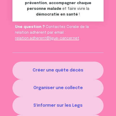
prévention
,
accompagner chaque
personne malade
et faire vivre la
démocratie en santé
!
Une question ?
Contactez Coralie de la
relation adhèrent par email :
relation.adherent@ligue-cancer.net
Créer une quête décès
Organiser une collecte
S'informer sur les Legs