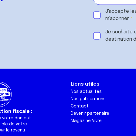
J'accepte le
m'abonner.
Je souhaite é
destination 
Liens utiles
Nos actualités
Nos publications
Contact
ion fiscale :
Devenir partenaire
e votre don est
Magazine Vivre
ible de votre
ur le revenu