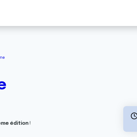
nne
e
ème édition
!