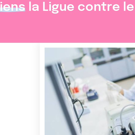
iens
la Ligue contre l