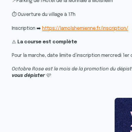
📍
Parking de l'Hôtel de la Monnaie à Molsheim
⏱️
Ouverture du village à 17h
➡️
Inscription
https://lamolshemienne.fr/inscription/
⚠️
La course est complète
Pour la marche, date limite d’inscription mercredi 1er 
Octobre Rose est le mois de la promotion du dépis
vous dépister
🩷