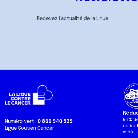
Recevez l’actualité de la Ligue.
Réduct
66 % d
Numéro vert :
0 800 940 939
déduct
Ligue Soutien Cancer
impôt s