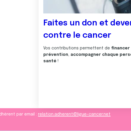
Faites un don et deve
contre le cancer
Vos contributions permettent de
financer
prévention
,
accompagner chaque pers
santé
!
dhèrent par email :
relation.adherent@ligue-cancer.net