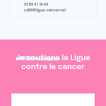
03 89 41 18 94
cd68@ligue-cancer.net
Je soutiens
la Ligue
contre le cancer