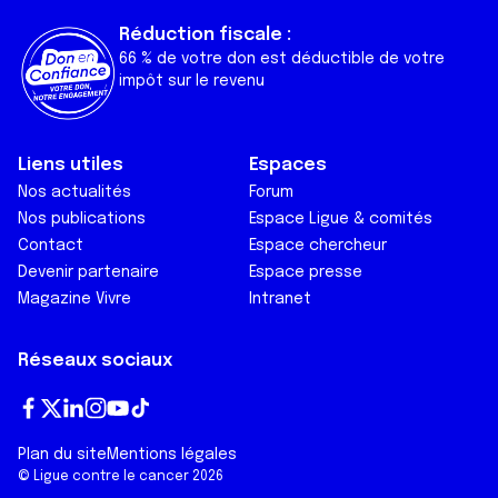
Réduction fiscale :
66 % de votre don est déductible de votre
impôt sur le revenu
Liens utiles
Espaces
Nos actualités
Forum
Nos publications
Espace Ligue & comités
Contact
Espace chercheur
Devenir partenaire
Espace presse
Magazine Vivre
Intranet
Réseaux sociaux
Fa
T
Lin
In
Yo
Tik
Plan du site
Mentions légales
ce
wi
ke
st
ut
To
© Ligue contre le cancer 2026
bo
tt
dI
ag
ub
k