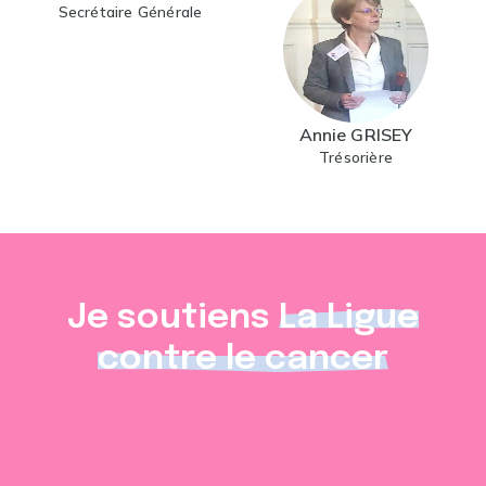
Secrétaire Générale
Annie GRISEY
Trésorière
Je soutiens
La Ligue
contre le cancer