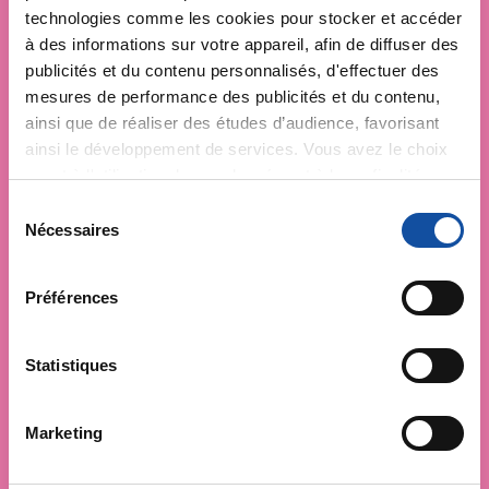
technologies comme les cookies pour stocker et accéder
à des informations sur votre appareil, afin de diffuser des
publicités et du contenu personnalisés, d'effectuer des
mesures de performance des publicités et du contenu,
ainsi que de réaliser des études d’audience, favorisant
ainsi le développement de services. Vous avez le choix
quant à l'utilisation de vos données et à leurs finalités.
Vous pouvez modifier ou retirer votre consentement à
S
tout moment en consultant la Déclaration relative aux
Nécessaires
é
cookies ou en cliquant sur l'icône de confidentialité.
l
e
Préférences
Si vous le permettez, nous aimerions également :
c
Collecter des informations sur votre localisation
t
géographique qui peuvent être précises à plusieurs
i
Statistiques
mètres près
o
Identifier votre appareil en l'analysant activement
n
Marketing
pour en relever les caractéristiques spécifiques
d
(empreintes digitales).
u