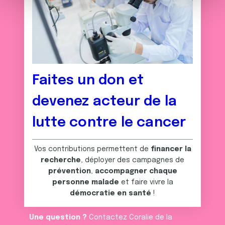
m
médias sociaux et d'analyser notre trafic. Nous
e
partageons également des informations sur l'utilisation de
n
notre site avec nos partenaires de médias sociaux, de
t
publicité et d'analyse, qui peuvent combiner celles-ci
avec d'autres informations que vous leur avez fournies
ou qu'ils ont collectées lors de votre utilisation de leurs
services.
Faites un don et
devenez acteur de la
lutte contre le cancer
Vos contributions permettent de
financer la
recherche
, déployer des campagnes de
prévention
,
accompagner chaque
personne malade
et faire vivre la
démocratie en santé
!
Une question ?
Contactez Coralie de la