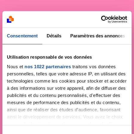
Consentement
Détails
Paramètres des annonces
Utilisation responsable de vos données
Nous et
nos 1022 partenaires
traitons vos données
personnelles, telles que votre adresse IP, en utilisant des
technologies comme les cookies pour stocker et accéder
à des informations sur votre appareil, afin de diffuser des
publicités et du contenu personnalisés, d'effectuer des
mesures de performance des publicités et du contenu,
ainsi que de réaliser des études d’audience, favorisant
ainsi le développement de services. Vous avez le choix
quant à l'utilisation de vos données et à leurs finalités.
Vous pouvez modifier ou retirer votre consentement à
S