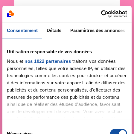
Consentement
Détails
Paramètres des annonces
Utilisation responsable de vos données
Nous et
nos 1022 partenaires
traitons vos données
personnelles, telles que votre adresse IP, en utilisant des
technologies comme les cookies pour stocker et accéder
à des informations sur votre appareil, afin de diffuser des
publicités et du contenu personnalisés, d'effectuer des
mesures de performance des publicités et du contenu,
ainsi que de réaliser des études d’audience, favorisant
ainsi le développement de services. Vous avez le choix
quant à l'utilisation de vos données et à leurs finalités.
Vous pouvez modifier ou retirer votre consentement à
S
tout moment en consultant la Déclaration relative aux
Nécessaires