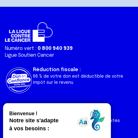
Numéro vert :
0 800 940 939
Ligue Soutien Cancer
Réduction fiscale :
66 % de votre don est déductible de votre
impôt sur le revenu
Liens utiles
Espaces
Nos actualités
Forum
Nos publications
Espace Ligue & comités
Contact
Espace chercheur
Devenir partenaire
Espace presse