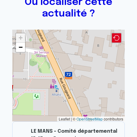
Où localiser cette
actualité ?
+
−
Leaflet | ©
OpenStreetMap
contributors
LE MANS - Comité départemental