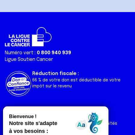
Numéro vert :
0 800 940 939
Ligue Soutien Cancer
Réduction fiscale :
66 % de votre don est déductible de votre
impôt sur le revenu
Liens utiles
Espaces
Nos actualités
Forum
Nos publications
Espace Ligue & comités
Contact
Espace chercheur