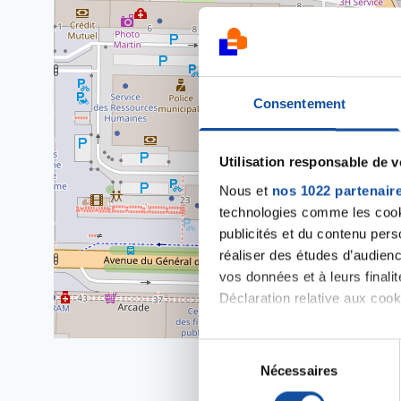
Consentement
Utilisation responsable de 
Nous et
nos 1022 partenair
technologies comme les cooki
publicités et du contenu per
réaliser des études d’audienc
vos données et à leurs final
Déclaration relative aux cooki
Si vous le permettez, nous a
S
Collecter des informa
Nécessaires
é
Identifier votre appar
l