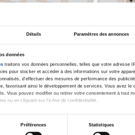
Détails
Paramètres des annonces
vos données
es
traitons vos données personnelles, telles que votre adresse IP,
es pour stocker et accéder à des informations sur votre appareil
sonnalisés, d'effectuer des mesures de performance des publicité
e, favorisant ainsi le développement de services. Vous avez le ch
ités. Vous pouvez modifier ou retirer votre consentement à tout 
es ou en cliquant sur l'icône de confidentialité.
Leaflet | ©
OpenStreetMap
contrib
imerions également :
tions sur votre localisation géographique qui peuvent être précis
Préférences
Statistiques
eil en l'analysant activement pour en relever les caractéristique