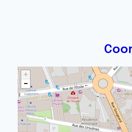
Coor
+
−