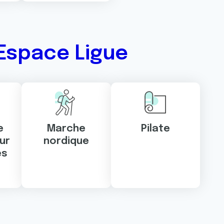
Espace Ligue
e
Marche
Pilate
ur
nordique
es