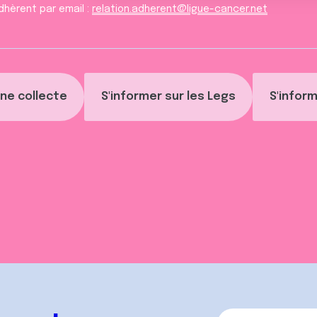
dhèrent par email :
relation.adherent@ligue-cancer.net
ne collecte
S'informer sur les Legs
S'inform