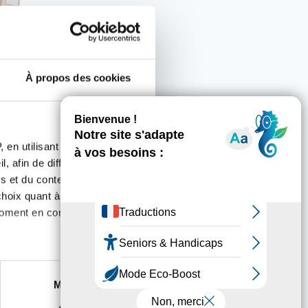
À propos des cookies
 en utilisant des
, afin de diffuser des
s et du contenu, ainsi que de
oix quant à l'utilisation de
moment en consultant la
utors
es à plusieurs mètres près
Marketing
s spécifiques (empreintes