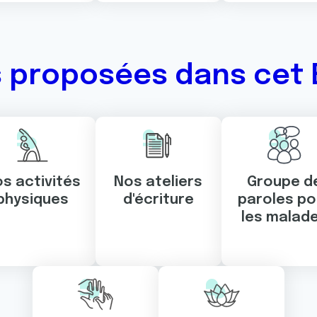
s proposées dans cet 
s activités
Nos ateliers
Groupe d
physiques
d'écriture
paroles po
les malad