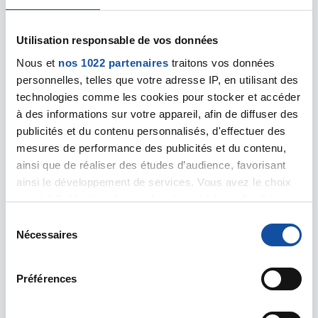
Forestier...
Utilisation responsable de vos données
En savoir plus
Nous et
nos 1022 partenaires
traitons vos données
Image
personnelles, telles que votre adresse IP, en utilisant des
technologies comme les cookies pour stocker et accéder
à des informations sur votre appareil, afin de diffuser des
publicités et du contenu personnalisés, d'effectuer des
mesures de performance des publicités et du contenu,
ainsi que de réaliser des études d’audience, favorisant
ainsi le développement de services. Vous avez le choix
quant à l'utilisation de vos données et à leurs finalités.
Vous pouvez modifier ou retirer votre consentement à
S
tout moment en consultant la Déclaration relative aux
Nécessaires
é
cookies ou en cliquant sur l'icône de confidentialité.
l
20 DÉCEMBRE 2025
e
Préférences
Si vous le permettez, nous aimerions également :
c
Le défi de janvier
Collecter des informations sur votre localisation
t