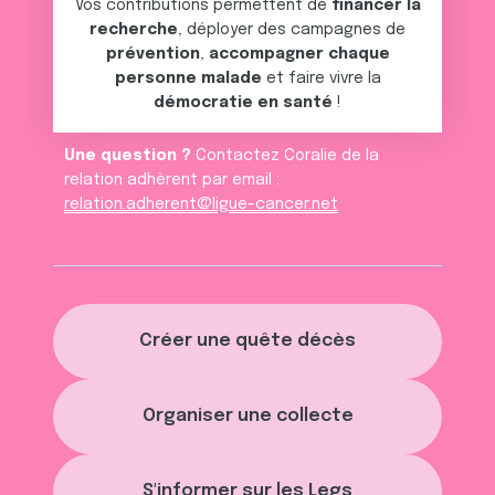
Vos contributions permettent de
financer la
recherche
, déployer des campagnes de
prévention
,
accompagner chaque
personne malade
et faire vivre la
démocratie en santé
!
Une question ?
Contactez Coralie de la
relation adhèrent par email :
relation.adherent@ligue-cancer.net
Créer une quête décès
Organiser une collecte
S'informer sur les Legs