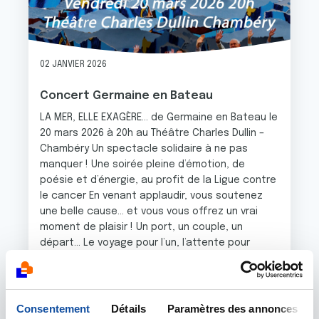
02 JANVIER 2026
Concert Germaine en Bateau
LA MER, ELLE EXAGÈRE… de Germaine en Bateau le
20 mars 2026 à 20h au Théâtre Charles Dullin –
Chambéry Un spectacle solidaire à ne pas
manquer ! Une soirée pleine d’émotion, de
poésie et d’énergie, au profit de la Ligue contre
le cancer En venant applaudir, vous soutenez
une belle cause… et vous vous offrez un vrai
moment de plaisir ! Un port, un couple, un
départ… Le voyage pour l’un, l’attente pour
l’autre. Mais qui, au fond, voyagera le plus loin ?
8 chanteuses et chanteurs vous embarquent
dans une traversée musicale sensible et drôle,
portée par les chansons de Barbara, Maxime Le
Consentement
Détails
Paramètres des annonces