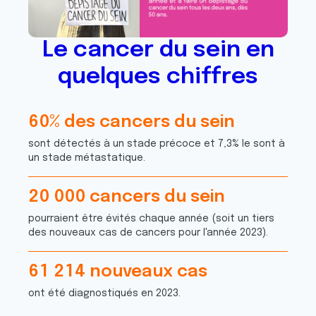
Le cancer du sein en
quelques chiffres
6
0
% des cancers du sein
8
3
sont détectés à un stade précoce et 7,3% le sont à
8
7
un stade métastatique.
2
2
2
0
2
0
0
0
0
cancers du sein
1
0
8
1
2
4
6
pourraient être évités chaque année (soit un tiers
0
8
2
9
1
3
4
des nouveaux cas de cancers pour l'année 2023).
6
7
4
3
3
7
5
7
0
2
5
9
6
9
6
1
2
1
4
nouveaux cas
9
3
3
3
5
4
9
1
5
8
6
9
ont été diagnostiqués en 2023.
4
6
8
8
4
5
1
0
4
4
6
8