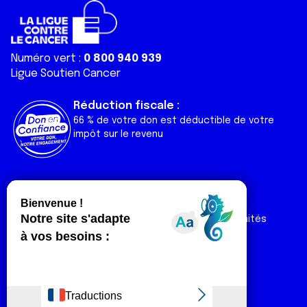
Numéro vert :
0 800 940 939
Ligue Soutien Cancer
Réduction fiscale :
66 % de votre don est déductible de votre
impôt sur le revenu
Liens utiles
Espaces
Nos actualités
Forum
Nos publications
Espace Ligue & comités
Contact
Espace chercheur
Devenir partenaire
Espace presse
Magazine Vivre
Intranet
Réseaux sociaux