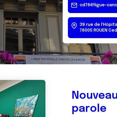
cd76@ligue-canc
39 rue de l'Hôpita
76005
ROUEN
Ced
Nouveau
parole