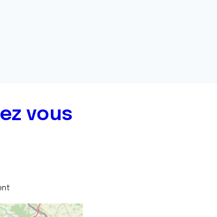
hez vous
ent