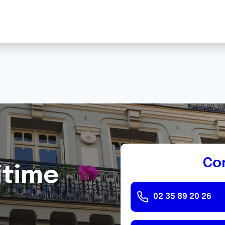
Co
itime
02 35 89 20 26