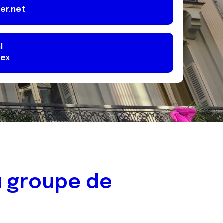
er.net
l
ex
 groupe de