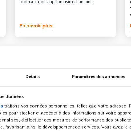
prémunir des papillomavirus humains.
En savoir plus
Témoign
Détails
Paramètres des annonces
sur les 
vos données
soins de
es
traitons vos données personnelles, telles que votre adresse IP,
es pour stocker et accéder à des informations sur votre appareil
sonnalisés, d'effectuer des mesures de performance des publicité
e, favorisant ainsi le développement de services. Vous avez le ch
Découvrez toutes les 