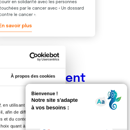
courir en solidarité avec les personnes
touchées par le cancer avec « Un dossard
contre le cancer ».
En savoir plus
age de patient
À propos des cookies
bienfaits de nos
 support
 en utilisant des
, afin de diffuser des
s et du contenu, ainsi que de
oix quant à l'utilisation de
activités non-médicales proposées dans