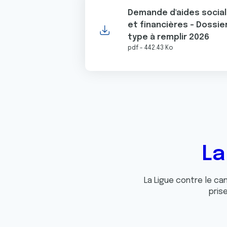
e
Demande d'aides socia
n
et financières - Dossie
t
type à remplir 2026
e
pdf - 442.43 Ko
m
e
n
t
La
La Ligue contre le c
pris