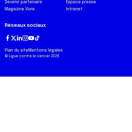
Devenir partenaire
Espace presse
Magazine Vivre
Intranet
Réseaux sociaux
Fa
T
Lin
In
Yo
Tik
Plan du site
Mentions légales
ce
wi
ke
st
ut
To
© Ligue contre le cancer 2026
bo
tt
dI
ag
ub
k
ok
er
n
ra
e
m