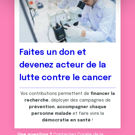
m
médias sociaux et d'analyser notre trafic. Nous
e
partageons également des informations sur l'utilisation de
n
notre site avec nos partenaires de médias sociaux, de
t
publicité et d'analyse, qui peuvent combiner celles-ci
avec d'autres informations que vous leur avez fournies
ou qu'ils ont collectées lors de votre utilisation de leurs
services.
Faites un don et
devenez acteur de la
lutte contre le cancer
Vos contributions permettent de
financer la
recherche
, déployer des campagnes de
prévention
,
accompagner chaque
personne malade
et faire vivre la
démocratie en santé
!
Une question ?
Contactez Coralie de la