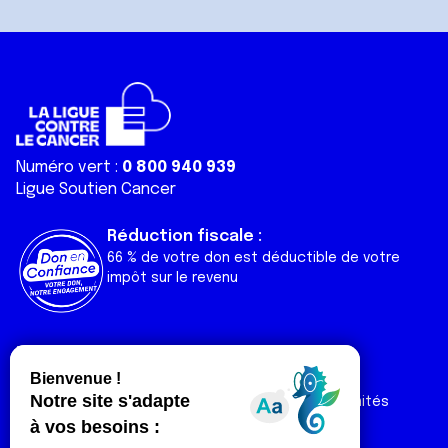
Numéro vert :
0 800 940 939
Ligue Soutien Cancer
Réduction fiscale :
66 % de votre don est déductible de votre
impôt sur le revenu
Liens utiles
Espaces
Nos actualités
Forum
Nos publications
Espace Ligue & comités
Contact
Espace chercheur