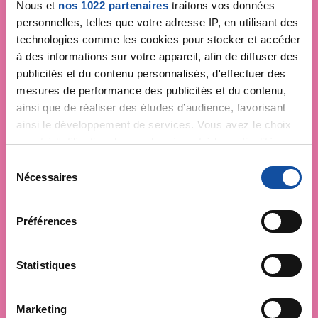
Nous et
nos 1022 partenaires
traitons vos données
personnelles, telles que votre adresse IP, en utilisant des
technologies comme les cookies pour stocker et accéder
à des informations sur votre appareil, afin de diffuser des
publicités et du contenu personnalisés, d'effectuer des
mesures de performance des publicités et du contenu,
ainsi que de réaliser des études d’audience, favorisant
ainsi le développement de services. Vous avez le choix
quant à l'utilisation de vos données et à leurs finalités.
Vous pouvez modifier ou retirer votre consentement à
S
tout moment en consultant la Déclaration relative aux
Nécessaires
é
cookies ou en cliquant sur l'icône de confidentialité.
l
e
Préférences
Si vous le permettez, nous aimerions également :
c
Collecter des informations sur votre localisation
t
géographique qui peuvent être précises à plusieurs
i
Statistiques
mètres près
o
Identifier votre appareil en l'analysant activement
n
Marketing
pour en relever les caractéristiques spécifiques
d