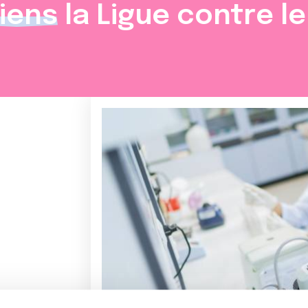
iens
la Ligue contre l