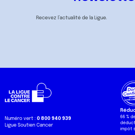
Recevez l’actualité de la Ligue.
Réduct
66 % d
Numéro vert :
0 800 940 939
déduct
Ligue Soutien Cancer
impôt s