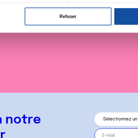
aitement de vos données personnelles et définir vos préférences
er ou retirer votre consentement à tout moment à partir de la dé
Refuser
ne collecte
S'informer sur les Legs
S'inform
e personnaliser le contenu et les annonces, d'offrir des fonctio
rafic. Nous partageons également des informations sur l'utilisati
, de publicité et d'analyse, qui peuvent combiner celles-ci avec
ils ont collectées lors de votre utilisation de leurs services.
 notre
r