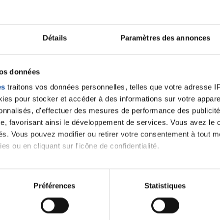
Faites un don et deve
Détails
Paramètres des annonces
contre le cancer
vos données
Vos contributions permettent de
financer
es
traitons vos données personnelles, telles que votre adresse IP,
prévention
,
accompagner chaque pers
es pour stocker et accéder à des informations sur votre appareil
santé
!
sonnalisés, d'effectuer des mesures de performance des publicité
e, favorisant ainsi le développement de services. Vous avez le ch
ités. Vous pouvez modifier ou retirer votre consentement à tout 
es ou en cliquant sur l'icône de confidentialité.
imerions également :
tions sur votre localisation géographique qui peuvent être précis
Préférences
Statistiques
dhèrent par email :
relation.adherent@ligue-cancer.net
eil en l'analysant activement pour en relever les caractéristique