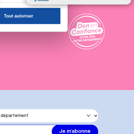
, reportez-vous à la
section «
claration sur les cookies.
Tout autoriser
er sur les partenariats
nnalités relatives aux médias
on de notre site avec nos
 d'autres informations que