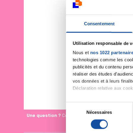
Consentement
Utilisation responsable de 
Nous et
nos 1022 partenair
technologies comme les cooki
publicités et du contenu per
réaliser des études d’audienc
vos données et à leurs final
Déclaration relative aux cooki
Si vous le permettez, nous a
S
Collecter des informa
Nécessaires
é
Une question ?
Contactez Coralie de la relation a
Identifier votre appar
l
digitales).
e