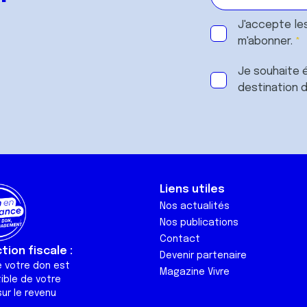
J'accepte le
m'abonner.
Je souhaite é
destination 
Liens utiles
Nos actualités
Nos publications
Contact
ion fiscale :
Devenir partenaire
e votre don est
Magazine Vivre
ible de votre
ur le revenu