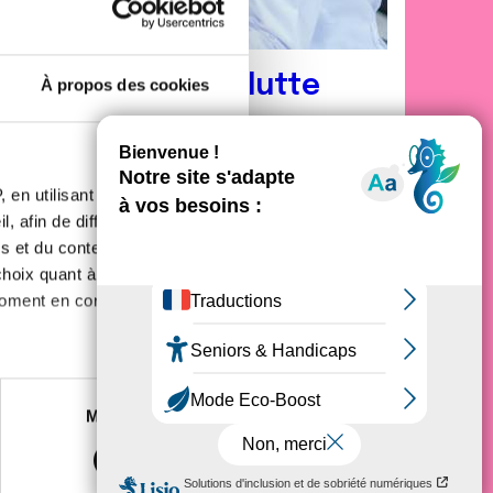
nez acteur de la lutte
À propos des cookies
 la recherche
, déployer des campagnes de
 en utilisant des
onne malade
et faire vivre la
démocratie en
, afin de diffuser des
s et du contenu, ainsi que de
oix quant à l'utilisation de
moment en consultant la
es à plusieurs mètres près
Marketing
s spécifiques (empreintes