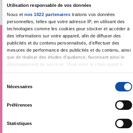
Utilisation responsable de vos données
Nous et
nos 1022 partenaires
traitons vos données
personnelles, telles que votre adresse IP, en utilisant des
technologies comme les cookies pour stocker et accéder à
des informations sur votre appareil, afin de diffuser des
publicités et du contenu personnalisés, d'effectuer des
Je soutiens
La Ligue
mesures de performance des publicités et du contenu, ainsi
que de réaliser des études d’audience, favorisant ainsi le
contre le cancer
développement de services. Vous avez le choix quant à
l'utilisation de vos données et à leurs finalités. Vous pouvez
modifier ou retirer votre consentement à tout moment en
S
consultant la Déclaration relative aux cookies ou en cliquant
Nécessaires
é
sur l'icône de confidentialité.
l
e
Préférences
Si vous le permettez, nous aimerions également :
c
Collecter des informations sur votre localisation
t
géographique qui peuvent être précises à plusieurs
i
Statistiques
mètres près
o