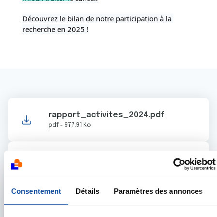
Découvrez le bilan de notre participation à la 
recherche en 2025 !
rapport_activites_2024.pdf
pdf - 977.91 Ko
rapport_cac_ligue_cancer_31.12.24.pdf
pdf - 3.78 Mo
Consentement
Détails
Paramètres des annonces
rapport_special_ligue_cancer_31.12.24.
pdf - 109.79 Ko