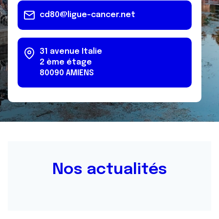
cd80@ligue-cancer.net
31 avenue Italie
2 ème étage
80090
AMIENS
Nos actualités