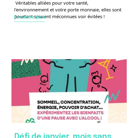
 Véritables alliées pour votre santé, 
l'environnement et votre porte monnaie, elles sont 
pourtant souvent méconnues voir évitées !
En savoir plus
Défi de janvier, mois sans