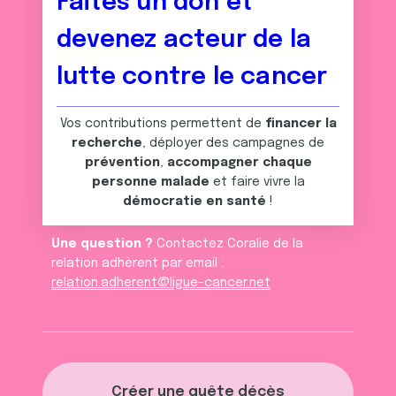
Faites un don et
devenez acteur de la
lutte contre le cancer
Vos contributions permettent de
financer la
recherche
, déployer des campagnes de
prévention
,
accompagner chaque
personne malade
et faire vivre la
démocratie en santé
!
Une question ?
Contactez Coralie de la
relation adhèrent par email :
relation.adherent@ligue-cancer.net
Créer une quête décès