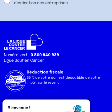
destination des entreprises.
Numéro vert :
0 800 940 939
Ligue Soutien Cancer
Réduction fiscale :
66 % de votre don est déductible de votre
impôt sur le revenu
Liens utiles
Espaces
Nos actualités
Forum