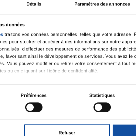
Détails
Paramètres des annonces
Les mobilisations de la Li
vos données
La représentation des us
es
traitons vos données personnelles, telles que votre adresse IP,
Les études et documentat
es pour stocker et accéder à des informations sur votre appareil
sonnalisés, d'effectuer des mesures de performance des publicité
e, favorisant ainsi le développement de services. Vous avez le ch
ités. Vous pouvez modifier ou retirer votre consentement à tout 
es ou en cliquant sur l'icône de confidentialité.
imerions également :
tions sur votre localisation géographique qui peuvent être précis
Préférences
Statistiques
iens
La Ligue contre l
eil en l'analysant activement pour en relever les caractéristique
aitement de vos données personnelles et définir vos préférences
er ou retirer votre consentement à tout moment à partir de la dé
Refuser