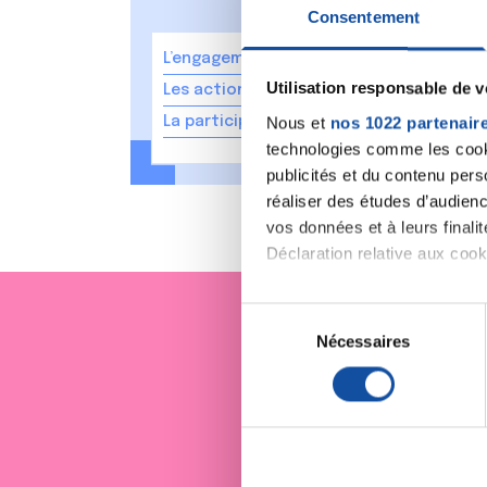
Consentement
L’engagement de la Ligue
Utilisation responsable de 
Les actions de soutien de la Ligue
Nous et
nos 1022 partenair
La participation aux essais cliniques
technologies comme les cooki
publicités et du contenu per
réaliser des études d’audienc
vos données et à leurs final
Déclaration relative aux cooki
Si vous le permettez, nous a
S
Collecter des informa
Nécessaires
é
Je sout
Identifier votre appar
l
digitales).
e
Pour en savoir plus sur le tr
c
Détails »
. Vous pouvez modifi
t
i