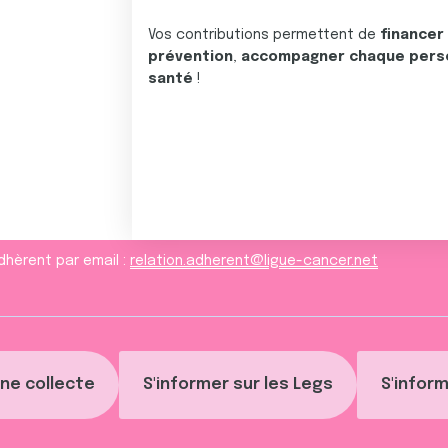
Vos contributions permettent de
financer
prévention
,
accompagner chaque pers
santé
!
dhèrent par email :
relation.adherent@ligue-cancer.net
ne collecte
S'informer sur les Legs
S'inform