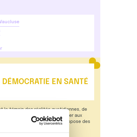
 Vaucluse
s
r
A DÉMOCRATIE EN SANTÉ
st le témoin des réalités quotidiennes, de
tentes. Avec pour objectif de parer aux
 aux droits, elle s’investit et propose des
bles.