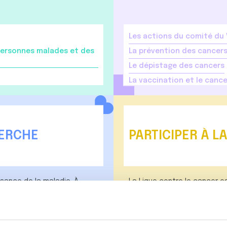
Les actions du comité du
ersonnes malades et des
La prévention des cancer
Le dépistage des cancers
La vaccination et le cance
HERCHE
PARTICIPER À L
sance de la maladie. À
La Ligue contre le cancer e
e à vaincre la maladie et
vos difficultés et de vos at
rge de certains cancers.
carences en matière d’accès
pistes d’améliorations possi