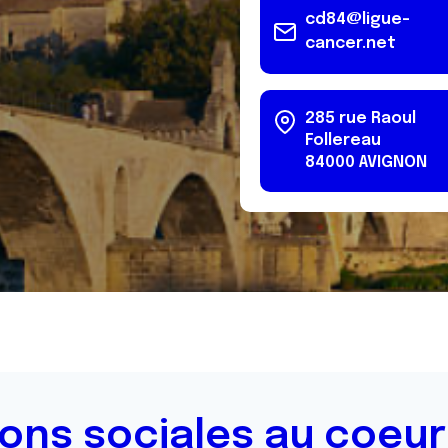
cd84@ligue-
cancer.net
285 rue Raoul
Follereau
84000
AVIGNON
ions sociales au coeur