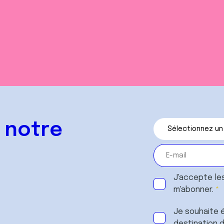
 notre
J'accepte le
m'abonner.
Je souhaite é
destination 