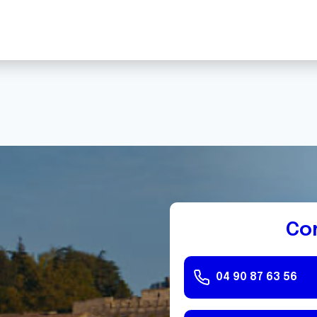
Co
04 90 87 63 56