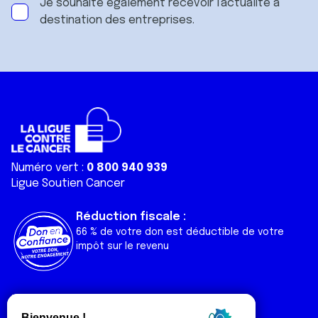
Je souhaite également recevoir l'actualité à
destination des entreprises.
Numéro vert :
0 800 940 939
Ligue Soutien Cancer
Réduction fiscale :
66 % de votre don est déductible de votre
impôt sur le revenu
Liens utiles
Espaces
Nos actualités
Forum