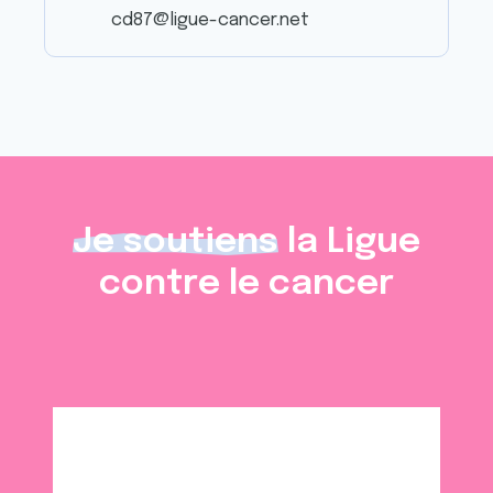
cd87@ligue-cancer.net
Je soutiens
la Ligue
contre le cancer