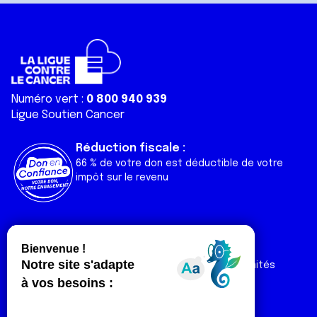
Numéro vert :
0 800 940 939
Ligue Soutien Cancer
Réduction fiscale :
66 % de votre don est déductible de votre
impôt sur le revenu
Liens utiles
Espaces
Nos actualités
Forum
Nos publications
Espace Ligue & comités
Contact
Espace chercheur
Devenir partenaire
Espace presse
Magazine Vivre
Intranet