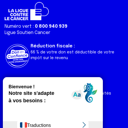
Numéro vert :
0 800 940 939
Ligue Soutien Cancer
Réduction fiscale :
66 % de votre don est déductible de votre
impôt sur le revenu
Liens utiles
Espaces
Nos actualités
Forum
Nos publications
Espace Ligue & comités
Contact
Espace chercheur
Devenir partenaire
Espace presse
Magazine Vivre
Intranet