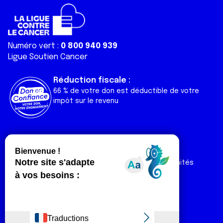
Numéro vert :
0 800 940 939
Ligue Soutien Cancer
Réduction fiscale :
66 % de votre don est déductible de votre
impôt sur le revenu
Liens utiles
Espaces
Nos actualités
Forum
Nos publications
Espace Ligue & comités
Contact
Espace chercheur
Devenir partenaire
Espace presse
Magazine Vivre
Intranet