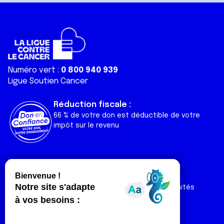
Numéro vert :
0 800 940 939
Ligue Soutien Cancer
Réduction fiscale :
66 % de votre don est déductible de votre
impôt sur le revenu
Liens utiles
Espaces
Nos actualités
Forum
Nos publications
Espace Ligue & comités
Contact
Espace chercheur
Devenir partenaire
Espace presse
Magazine Vivre
Intranet