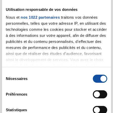
Les activités de ce lieu
Utilisation responsable de vos données
Nous et
nos 1022 partenaires
traitons vos données
personnelles, telles que votre adresse IP, en utilisant des
technologies comme les cookies pour stocker et accéder
à des informations sur votre appareil, afin de diffuser des
Nos
Nos arts
publicités et du contenu personnalisés, d'effectuer des
activités
thérapie
mesures de performance des publicités et du contenu,
créatives
ainsi que de réaliser des études d’audience, favorisant
ainsi le développement de services. Vous avez le choix
quant à l'utilisation de vos données et à leurs finalités.
Vous pouvez modifier ou retirer votre consentement à
S
tout moment en consultant la Déclaration relative aux
Nécessaires
é
Cuisine
Nos
cookies ou en cliquant sur l'icône de confidentialité.
l
groupes de
e
Préférences
convivialité
Si vous le permettez, nous aimerions également :
c
Collecter des informations sur votre localisation
t
géographique qui peuvent être précises à plusieurs
i
Statistiques