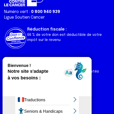
Numéro vert :
0 800 940 939
Ligue Soutien Cancer
Réduction fiscale :
66 % de votre don est déductible de votre
impôt sur le revenu
Liens utiles
Espaces
Nos actualités
Forum
Nos publications
Espace Ligue & comités
Contact
Espace chercheur
Devenir partenaire
Espace presse
Magazine Vivre
Intranet
Réseaux sociaux