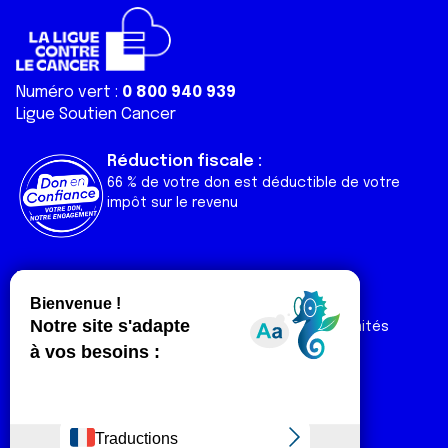
Numéro vert :
0 800 940 939
Ligue Soutien Cancer
Réduction fiscale :
66 % de votre don est déductible de votre
impôt sur le revenu
Liens utiles
Espaces
Nos actualités
Forum
Nos publications
Espace Ligue & comités
Contact
Espace chercheur
Devenir partenaire
Espace presse
Magazine Vivre
Intranet