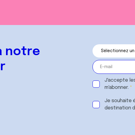
 notre
r
J'accepte le
m'abonner.
Je souhaite é
destination 