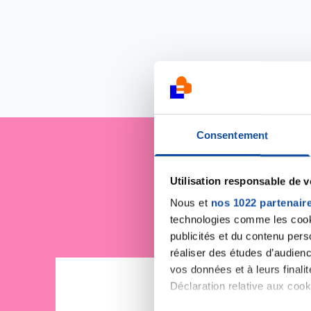
Consentement
Je sout
Utilisation responsable de 
Nous et
nos 1022 partenair
technologies comme les cooki
publicités et du contenu per
réaliser des études d’audienc
vos données et à leurs final
Déclaration relative aux cooki