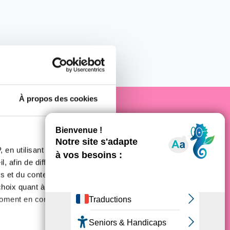
À propos des cookies
e cancer
 en utilisant des
, afin de diffuser des
s et du contenu, ainsi que de
oix quant à l'utilisation de
moment en consultant la