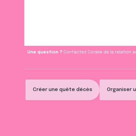
e
m
e
n
t
Une question ?
Contactez Coralie de la relation a
Créer une quête décès
Organiser u