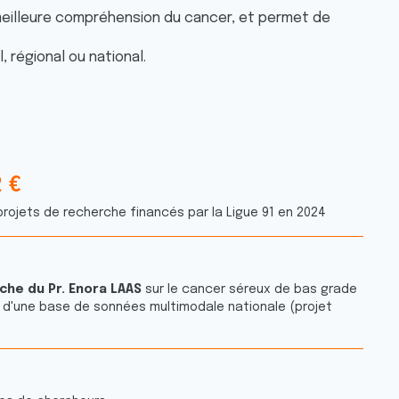
e meilleure compréhension du cancer, et permet de
 régional ou national.
2
€
9
rojets de recherche financés par la Ligue 91 en 2024
4
6
5
rche du
Pr. Enora LAAS
sur le cancer séreux de bas grade
4
tir d'une base de sonnées multimodale nationale (projet
1
3
4
1