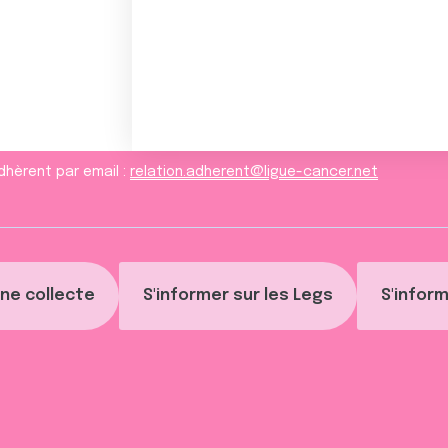
dhèrent par email :
relation.adherent@ligue-cancer.net
ne collecte
S'informer sur les Legs
S'inform