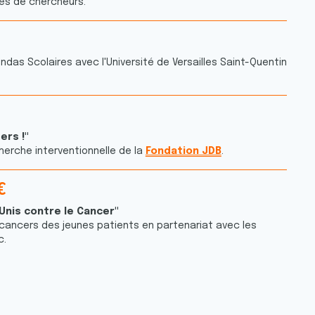
es de chercheurs.
9
1
6
9
ndas Scolaires avec l'Université de Versailles Saint-Quentin
3
2
7
0
ers !"
0
erche interventionnelle de la
Fondation JDB
.
0
€
Unis contre le Cancer"
cancers des jeunes patients en partenariat avec les
c.