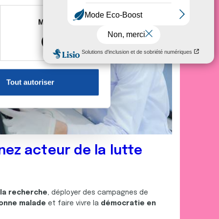
es à plusieurs mètres près
Marketing
s spécifiques (empreintes
, reportez-vous à la
section «
claration sur les cookies.
Tout autoriser
nnalités relatives aux médias
on de notre site avec nos
 d'autres informations que
nez acteur de la lutte
 la recherche
, déployer des campagnes de
onne malade
et faire vivre la
démocratie en