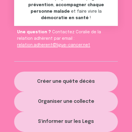
prévention
,
accompagner chaque
personne malade
et faire vivre la
démocratie en santé
!
Une question ?
Contactez Coralie de la
relation adhèrent par email :
relation.adherent@ligue-cancer.net
Créer une quête décès
Organiser une collecte
S'informer sur les Legs