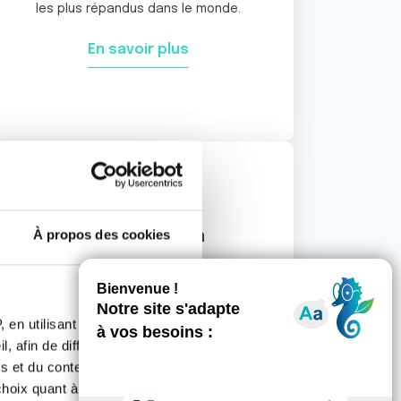
les plus répandus dans le monde.
En savoir plus
À propos des cookies
Cancer du Rein
Le cancer du rein représente de 2 à 3% de
l’ensemble des cancers, soit de 7 à 8 000
cas par an en France.
 en utilisant des
, afin de diffuser des
En savoir plus
s et du contenu, ainsi que de
oix quant à l'utilisation de