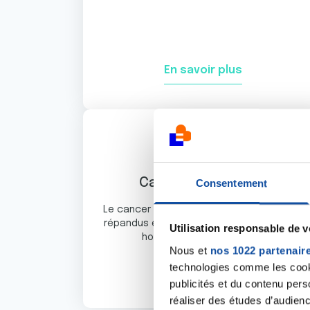
En savoir plus
Cancer Colorectal
Consentement
Le cancer colorectal figure parmi les plus
répandus en France et touche autant les
Utilisation responsable de 
hommes que les femmes.
Nous et
nos 1022 partenair
technologies comme les cooki
En savoir plus
publicités et du contenu per
réaliser des études d’audienc