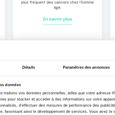
plus fréquent des cancers chez l’homme
âgé.
En savoir plus
Détails
Paramètres des annonces
Cancer de la Peau
Les cancers de la peau sont parmi les plus
fréquents des cancers.
vos données
es
traitons vos données personnelles, telles que votre adresse IP,
En savoir plus
es pour stocker et accéder à des informations sur votre appareil
sonnalisés, d'effectuer des mesures de performance des publicité
e, favorisant ainsi le développement de services. Vous avez le ch