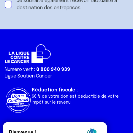
Je souhaite également recevoir l'actualité à
destination des entreprises.
Numéro vert :
0 800 940 939
Ligue Soutien Cancer
Réduction fiscale :
66 % de votre don est déductible de votre
impôt sur le revenu
Liens utiles
Espaces
Nos actualités
Forum