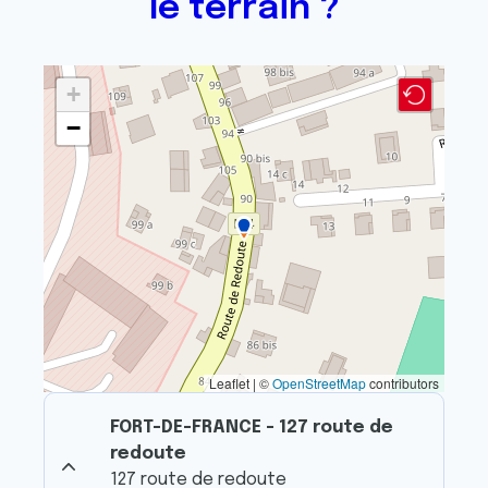
le terrain ?
+
−
Leaflet | ©
OpenStreetMap
contributors
FORT-DE-FRANCE - 127 route de
redoute
127 route de redoute