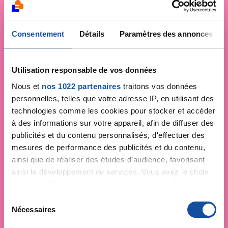
Consentement
Détails
Paramètres des annonces
Utilisation responsable de vos données
Nous et
nos 1022 partenaires
traitons vos données
personnelles, telles que votre adresse IP, en utilisant des
technologies comme les cookies pour stocker et accéder
à des informations sur votre appareil, afin de diffuser des
publicités et du contenu personnalisés, d'effectuer des
mesures de performance des publicités et du contenu,
ainsi que de réaliser des études d’audience, favorisant
ainsi le développement de services. Vous avez le choix
quant à l'utilisation de vos données et à leurs finalités.
Vous pouvez modifier ou retirer votre consentement à
S
tout moment en consultant la Déclaration relative aux
Nécessaires
é
cookies ou en cliquant sur l'icône de confidentialité.
l