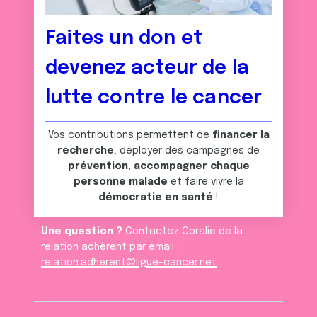
notre site avec nos partenaires de médias sociaux, de
t
publicité et d'analyse, qui peuvent combiner celles-ci
avec d'autres informations que vous leur avez fournies
Faites un don et
ou qu'ils ont collectées lors de votre utilisation de leurs
devenez acteur de la
services.
lutte contre le cancer
Vos contributions permettent de
financer la
recherche
, déployer des campagnes de
prévention
,
accompagner chaque
personne malade
et faire vivre la
démocratie en santé
!
Une question ?
Contactez Coralie de la
relation adhèrent par email :
relation.adherent@ligue-cancer.net