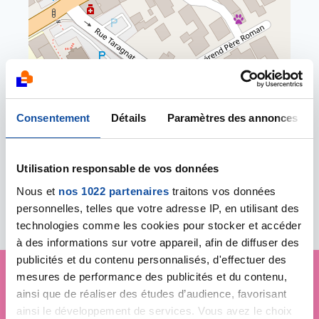
Leaflet | ©
OpenStreetMap
contributors
NOUMÉA - Comité départemental
44 rue Bénébig Vallée des colons
Consentement
Détails
Paramètres des annonces
98800 NOUMÉA
006 87 27 60 50
cd988@ligue-cancer.net
Utilisation responsable de vos données
Nous et
nos 1022 partenaires
traitons vos données
personnelles, telles que votre adresse IP, en utilisant des
technologies comme les cookies pour stocker et accéder
à des informations sur votre appareil, afin de diffuser des
publicités et du contenu personnalisés, d'effectuer des
mesures de performance des publicités et du contenu,
ainsi que de réaliser des études d’audience, favorisant
Je soutiens
la Ligue
ainsi le développement de services. Vous avez le choix