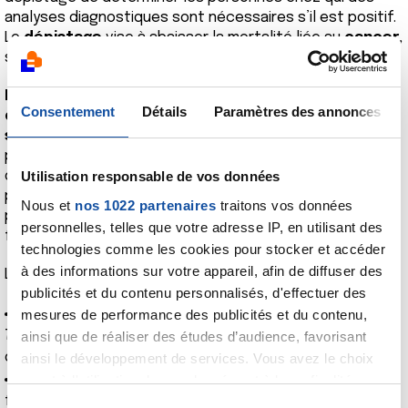
analyses diagnostiques sont nécessaires s’il est positif.
Le
dépistage
vise à abaisser la mortalité liée au
cancer
,
seul critère permettant de juger de son efficacité.
Les dépistages permettent également de
Consentement
Détails
Paramètres des annonces
détecter les cancers tôt et donc de mieux de
soigner.
Le dépistage organisé incite l’ensemble des
personnes concernées à se faire dépistage, mais un
dépistage personnalisé peut être proposé aux
Utilisation responsable de vos données
personnes qui présentent des facteurs de risque
Nous et
nos 1022 partenaires
traitons vos données
particulières ou des antécédents personnels et/ou
personnelles, telles que votre adresse IP, en utilisant des
familiaux.
technologies comme les cookies pour stocker et accéder
à des informations sur votre appareil, afin de diffuser des
Les dépistages organisés sont les suivants :
publicités et du contenu personnalisés, d'effectuer des
le dépistage du cancer du sein : les femmes de 50 à
mesures de performance des publicités et du contenu,
74 ans sont invitées, tous les deux ans, à se faire
ainsi que de réaliser des études d’audience, favorisant
dépister (mammographie et examen clinique) ;
ainsi le développement de services. Vous avez le choix
le dépistage du cancer colorectal : les hommes et les
quant à l'utilisation de vos données et à leurs finalités.
femmes de 50 à 74 ans sont invités, tous les deux ans, à
Vous pouvez modifier ou retirer votre consentement à
S