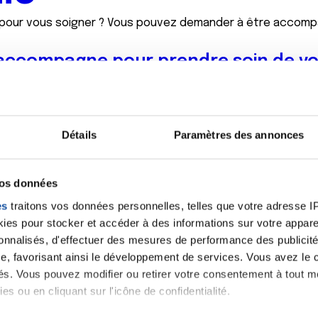
pour vous soigner ? Vous pouvez demander à être accompag
s accompagne pour prendre soin de vo
s dépenses de santé (parcours de soins coordonné, médeci
nt à la recherche des solutions adaptées à votre situatio
Détails
Paramètres des annonces
non recours aux droits et aux soins ;
té (bilan de santé, dépistage ; vaccination…) ;
de santé proches de chez vous.
vos données
es
traitons vos données personnelles, telles que votre adresse IP,
propose :
es pour stocker et accéder à des informations sur votre appareil
 domicile si besoin ;
sonnalisés, d'effectuer des mesures de performance des publicité
et de soutien.
e, favorisant ainsi le développement de services. Vous avez le ch
votre numéro de département (0,06 €/min + prix appel)
ités. Vous pouvez modifier ou retirer votre consentement à tout 
es ou en cliquant sur l'icône de confidentialité.