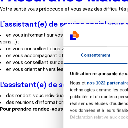
Votre santé vous préoccupe et vous avez des difficultés 
L’assistant(e) de service social vou
en vous informant sur vos droits et les aides pour vo
soins …) ;
en vous conseillant dans vos démarches et en vous aida
Consentement
en vous accompagnant et vous orientant pour éviter le 
en vous conseillant sur des thèmes de prévention en san
en vous orientant vers les services et professionnels 
Utilisation responsable de 
Nous et
nos 1022 partenair
L'assistant(e) de service social vous 
technologies comme les cooki
des rendez-vous individuels, y compris en venant à votre
publicités et du contenu per
des réunions d'informations et des groupes d’échange 
réaliser des études d’audienc
Pour prendre rendez-vous :
appelez le
36 46
, suivi de 
vos données et à leurs final
Déclaration relative aux cooki