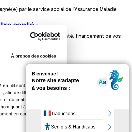
né(e) par le service social de l’Assurance Maladie.
tre santé :
n traitant, complémentaire santé, financement de vos
n ;
À propos des cookies
 en utilisant des
, afin de diffuser des
s et du contenu, ainsi que de
oix quant à l'utilisation de
moment en consultant la