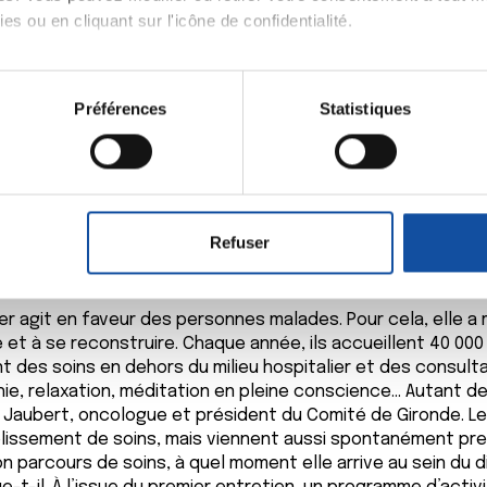
es ou en cliquant sur l'icône de confidentialité.
imerions également :
eute…), l’algologue est le spécialiste de la prise en char
tions sur votre localisation géographique qui peuvent être précis
Préférences
Statistiques
luer qualitativement et quantitativement sa douleur par 
eil en l'analysant activement pour en relever les caractéristique
anisme et d’adapter ainsi le traitement antalgique. Cette
é.
aitement de vos données personnelles et définir vos préférences
er ou retirer votre consentement à tout moment à partir de la dé
 est choisi en partenariat avec le malade. »
Refuser
Comité de la Ligue de Gironde
e personnaliser le contenu et les annonces, d'offrir des fonctio
rafic. Nous partageons également des informations sur l'utilisati
, de publicité et d'analyse, qui peuvent combiner celles-ci avec
er agit en faveur des personnes malades. Pour cela, elle a 
ils ont collectées lors de votre utilisation de leurs services.
et à se reconstruire. Chaque année, ils accueillent 40 000
 des soins en dehors du milieu hospitalier et des consulta
thie, relaxation, méditation en pleine conscience… Autant 
e Jaubert, oncologue et président du Comité de Gironde. Le
lissement de soins, mais viennent aussi spontanément prend
n parcours de soins, à quel moment elle arrive au sein du di