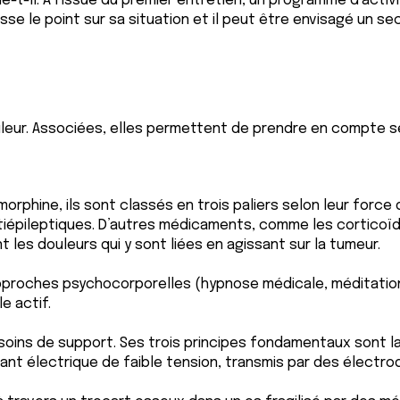
ue-t-il. À l’issue du premier entretien, un programme d’acti
 fasse le point sur sa situation et il peut être envisagé u
uleur. Associées, elles permettent de prendre en compte s
morphine, ils sont classés en trois paliers selon leur force
tiépileptiques. D’autres médicaments, comme les corticoï
t les douleurs qui y sont liées en agissant sur la tumeur.
approches psychocorporelles (hypnose médicale, méditation
e actif.
 soins de support. Ses trois principes fondamentaux sont la
ant électrique de faible tension, transmis par des électrod