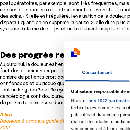
postopératoires, par exemple, sont très fréquentes, mais 
une série de conseils et de traitements préventifs perme
des soins. « Si elle est régulière, l’évaluation de la doule
disparaît quand on en supprime la cause. Si elle dure plus d
système d’alarme du corps et un traitement adapté doit ê
Des progrès restent à faire
Aujourd’hui, la douleur est encore trop souvent négligée et
faut donc commencer par croire le patient quand il dit qu’il 
Consentement
nombre de patients croît continuellement, certaines struc
ont fondées et du risque que ceux-ci ne soient pas remplac
tout au long des 2e et 3e cycles des études médicales », s
Utilisation responsable de 
cancérologie sont douloureux, et nous ne sommes que 200 à
Nous et
nos 1022 partenair
de proximité, mais aussi donner les moyens aux médecins qui
technologies comme les cooki
publicités et du contenu per
À lire
Douleurs & cancers,guide de prise en charge des douleur
réaliser des études d’audienc
2018.
vos données et à leurs final