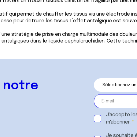
à travers un trocart osseux dans un os fragilisé par des m
atif qui permet de chauffer les tissus via une électrode i
tense pour détruire les tissus. L’effet antalgique est souv
d’une stratégie de prise en charge multimodale des douleu
s antalgiques dans le liquide céphalorachidien. Cette tech
 notre
J'accepte le
m'abonner.
Je souhaite é