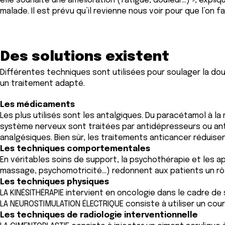
elle souhaite une amélioration (fatigue, douleur…) », expliq
n
malade. Il est prévu qu’il revienne nous voir pour que l’on
t
e
m
Des solutions existent
e
n
Différentes techniques sont utilisées pour soulager la do
t
un traitement adapté.
Les médicaments
Les plus utilisés sont les antalgiques. Du paracétamol à la 
système nerveux sont traitées par antidépresseurs ou an
analgésiques. Bien sûr, les traitements anticancer réduisen
Les techniques comportementales
En véritables soins de support, la psychothérapie et les 
massage, psychomotricité…) redonnent aux patients un rôl
Les techniques physiques
LA KINÉSITHÉRAPIE intervient en oncologie dans le cadre de
LA NEUROSTIMULATION ÉLECTRIQUE consiste à utiliser un cour
Les techniques de radiologie interventionnelle