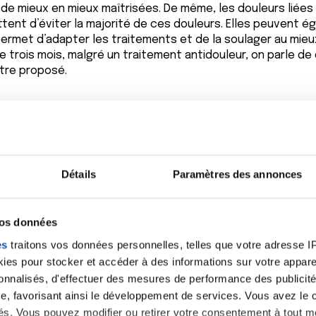
de mieux en mieux maîtrisées. De même, les douleurs liées 
ttent d’éviter la majorité de ces douleurs. Elles peuven
ur permet d’adapter les traitements et de la soulager au mieu
e trois mois, malgré un traitement antidouleur, on parle de d
tre proposé.
 mal traitée. « Souvent, les patients douloureux qui s’en pl
a mal. Et bien sûr, le prendre en charge, quitte à passer la m
Détails
Paramètres des annonces
tures spécialisées dans la douleur sont menacées, en raiso
és, faute de candidats formés à la médecine de la douleur.
uggère le docteur Labrèze. Enfin, le renforcement des équi
vos données
 300 spécialistes de la douleur en France, s’exclame-t-il.
es
traitons vos données personnelles, telles que votre adresse IP,
 veulent s’impliquer. »
es pour stocker et accéder à des informations sur votre appareil
sonnalisés, d'effectuer des mesures de performance des publicité
s chez les patients atteints de cancer, ouvrage coordonn
e, favorisant ainsi le développement de services. Vous avez le ch
ités. Vous pouvez modifier ou retirer votre consentement à tout 