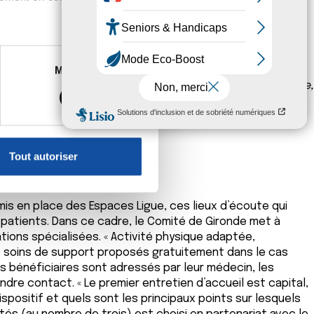
ge de la douleur. Il s’inscrit dans une approche globale
es à plusieurs mètres près
Marketing
un entretien approfondi, un examen clinique et parfois
s spécifiques (empreintes
 spécialité fait l’objet d’un enseignement universitaire,
, reportez-vous à la
section «
claration sur les cookies.
Tout autoriser
nnalités relatives aux médias
on de notre site avec nos
 d'autres informations que
mis en place des Espaces Ligue, ces lieux d’écoute qui
 patients. Dans ce cadre, le Comité de Gironde met à
tions spécialisées. « Activité physique adaptée,
de soins de support proposés gratuitement dans le cas
s bénéficiaires sont adressés par leur médecin, les
re contact. « Le premier entretien d’accueil est capital,
spositif et quels sont les principaux points sur lesquels