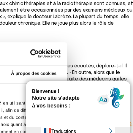
aux chimiothérapies et à la radiothérapie sont connues, et
t également être occasionnées par des examens médicaux ou
x », explique le docteur Labrèze. La plupart du temps, elle
ouleur chronique. Elle ne joue plus alors le rôle de
aignent sont entendus, mais pas écoutés, déplore-t-il. Il
ain à un spécialiste si besoin. » En outre, alors que le
À propos des cookies
n du prochain départ à la retraite des médecins qui les
 « La formation devrait débuter dès le 1er cycle, puis
pes est indispensable. « Aujourd’hui, 120 000 patients en
 Il faut donc impérativement renforcer les consultations
 en utilisant des
, afin de diffuser des
s et du contenu, ainsi que de
é par le Dr Laurent Labrèze, éditions Expressions santé,
oix quant à l'utilisation de
moment en consultant la