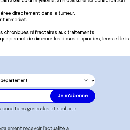
étastases ou un myélome, afin d’assurer sa consolidation
nsérée directement dans la tumeur.
ent immédiat.
rs chroniques réfractaires aux traitements
nique permet de diminuer les doses d’opioïdes, leurs effets
s
conditions générales
et souhaite
galement recevoir l'actualité à