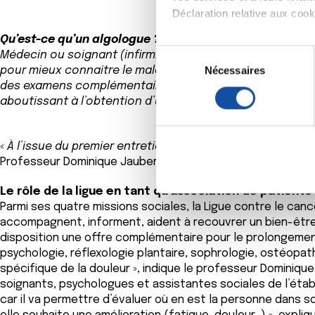
Déclaration relative aux cooki
Qu’est-ce qu’un algologue ?
Si vous le permettez, nous a
S
Médecin ou soignant (infirmier, psychologue, physiothérap
Collecter des informa
Nécessaires
é
pour mieux connaître le malade. Son rôle consiste à éva
Identifier votre appar
des examens complémentaires, afin d’en déterminer le méc
l
digitales).
aboutissant à l’obtention d’un diplôme ou d’une capacit
e
Pour en savoir plus sur le tr
c
Détails »
. Vous pouvez modifi
t
« À l’issue du premier entretien, un programme d’activités
i
Professeur Dominique Jaubert, oncologue et président du 
Les cookies nous permettent d
o
sociaux et d'analyser notre t
n
Le rôle de la ligue en tant qu’association de patients
partenaires de médias sociaux
d
Parmi ses quatre missions sociales, la Ligue contre le canc
vous leur avez fournies ou qu'
u
accompagnent, informent, aident à recouvrer un bien-être 
disposition une offre complémentaire pour le prolongement
c
psychologie, réflexologie plantaire, sophrologie, ostéopa
o
spécifique de la douleur », indique le professeur Dominiqu
n
soignants, psychologues et assistantes sociales de l’étab
s
car il va permettre d’évaluer où en est la personne dans so
e