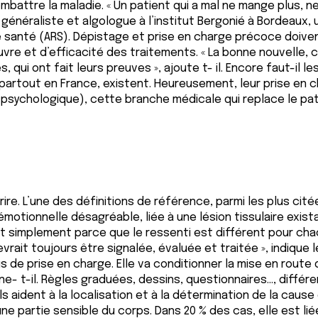
ttre la maladie. « Un patient qui a mal ne mange plus, ne do
énéraliste et algologue à l’institut Bergonié à Bordeaux, u
de santé (ARS). Dépistage et prise en charge précoce doive
re et d’efficacité des traitements. « La bonne nouvelle, c
ui ont fait leurs preuves », ajoute t- il. Encore faut-il 
 partout en France, existent. Heureusement, leur prise en 
psychologique), cette branche médicale qui replace le pat
rire. L’une des définitions de référence, parmi les plus cité
t émotionnelle désagréable, liée à une lésion tissulaire ex
 c’est simplement parce que le ressenti est différent pour chac
evrait toujours être signalée, évaluée et traitée », indique 
 prise en charge. Elle va conditionner la mise en route d’
- t-il. Règles graduées, dessins, questionnaires…, différen
s aident à la localisation et à la détermination de la cause
 partie sensible du corps. Dans 20 % des cas, elle est lié