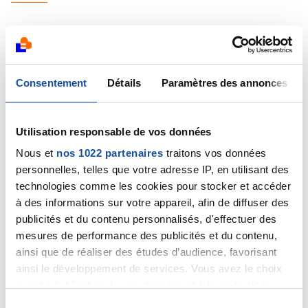
Consentement
Détails
Paramètres des annonces
Dr A.Marceau
04/19/2019 - 12:37
Utilisation responsable de vos données
Nous et
nos 1022 partenaires
traitons vos données
Bonjour,
personnelles, telles que votre adresse IP, en utilisant des
Il n'y a que la biopsie qui permettra d'être sûr à 100%.
technologies comme les cookies pour stocker et accéder
Cordialement
à des informations sur votre appareil, afin de diffuser des
Dr A.Marceau
publicités et du contenu personnalisés, d'effectuer des
mesures de performance des publicités et du contenu,
Quote
ainsi que de réaliser des études d’audience, favorisant
ainsi le développement de services. Vous avez le choix
quant à l'utilisation de vos données et à leurs finalités.
Vous pouvez modifier ou retirer votre consentement à
S