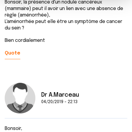
m
médias sociaux et d'analyser notre trafic. Nous
Bonsoir, la présence d'un nodule cancéreux
e
(mammaire) peut il avoir un lien avec une absence de
partageons également des informations sur l'utilisation de
règle (aménorrhée),
n
notre site avec nos partenaires de médias sociaux, de
L'aménorrhée peut elle être un symptôme de cancer
t
publicité et d'analyse, qui peuvent combiner celles-ci
du sein ?
avec d'autres informations que vous leur avez fournies
ou qu'ils ont collectées lors de votre utilisation de leurs
Bien cordialement
services.
Quote
Dr A.Marceau
04/20/2019 - 22:13
Bonsoir,