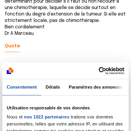
déterminant pour décider s’il faut ou non recourir à
une chimiothérapie, laquelle se décide surtout en
fonction du degré d’extension de la tumeur. Si elle est
strictement locale, pas de chimiothérapie.
Bien cordialement
Dr A Marceau
Quote
Consentement
Détails
Paramètres des annonces
Rachel29
05/02/2019 - 16:03
Utilisation responsable de vos données
Nous et
nos 1022 partenaires
traitons vos données
Bonjour, une tumeur(1cm) maligne du sein de bas
personnelles, telles que votre adresse IP, en utilisant des
grade qui n'a pas pas atteint les ganglions axillaire est
technologies comme les cookies pour stocker et accéder