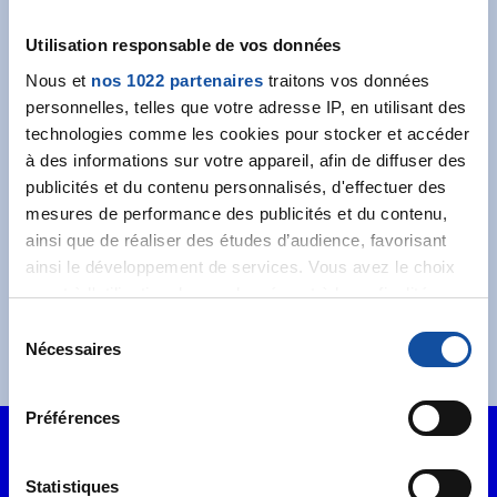
newsletter
Utilisation responsable de vos données
Recevez l’actualité de la Ligue.
Nous et
nos 1022 partenaires
traitons vos données
personnelles, telles que votre adresse IP, en utilisant des
technologies comme les cookies pour stocker et accéder
à des informations sur votre appareil, afin de diffuser des
publicités et du contenu personnalisés, d'effectuer des
mesures de performance des publicités et du contenu,
J'accepte les
conditions générales
et souhaite
ainsi que de réaliser des études d’audience, favorisant
m'abonner.
ainsi le développement de services. Vous avez le choix
quant à l'utilisation de vos données et à leurs finalités.
Je souhaite également recevoir l'actualité à
Vous pouvez modifier ou retirer votre consentement à
destination des entreprises.
S
tout moment en consultant la Déclaration relative aux
Nécessaires
é
cookies ou en cliquant sur l'icône de confidentialité.
l
e
Préférences
Si vous le permettez, nous aimerions également :
c
Collecter des informations sur votre localisation
t
géographique qui peuvent être précises à plusieurs
i
Statistiques