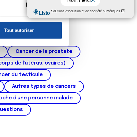
, reportez-vous à la
section «
claration sur les cookies.
Tout autoriser
nnalités relatives aux médias
on de notre site avec nos
 d'autres informations que
Cancer de la prostate
corps de l'utérus, ovaires)
cer du testicule
Autres types de cancers
roche d'une personne malade
questions