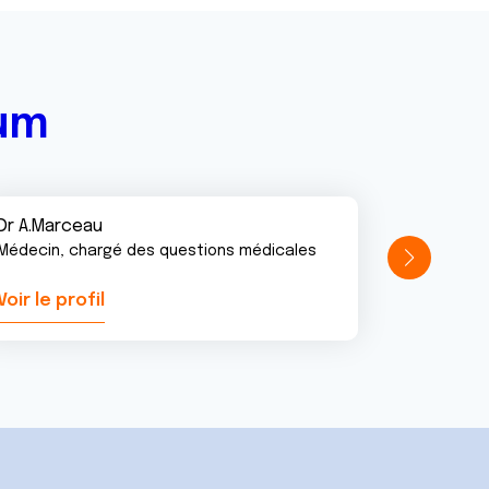
rum
Dr A.Marceau
Médecin, chargé des questions médicales
Voir le profil
Voir le pr