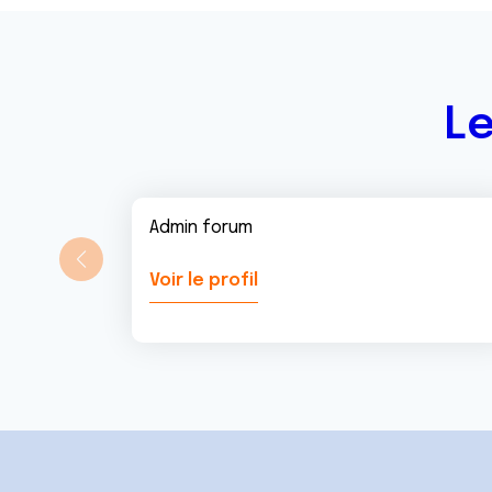
n
t
Le
Admin forum
Voir le profil