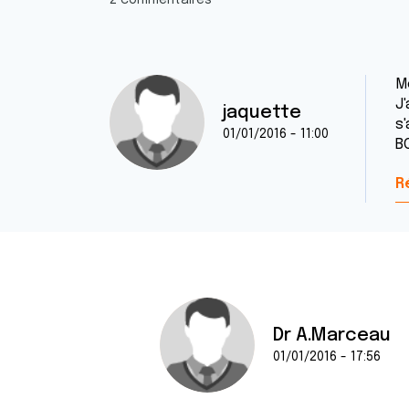
2 commentaires
M
J
jaquette
s'
01/01/2016 - 11:00
B
R
Dr A.Marceau
01/01/2016 - 17:56