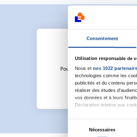
Consentement
Utilisation responsable de 
Nous et
nos 1022 partenair
Pour écrire un commentaire ou l
technologies comme les cooki
publicités et du contenu per
réaliser des études d’audienc
vos données et à leurs final
Déclaration relative aux cooki
Si vous le permettez, nous a
S
Collecter des informa
Nécessaires
é
Identifier votre appar