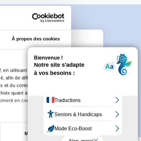
À propos des cookies
e
 en utilisant des
connecter ou de créer un compte.
, afin de diffuser des
s et du contenu, ainsi que de
oix quant à l'utilisation de
moment en consultant la
es à plusieurs mètres près
Marketing
s spécifiques (empreintes