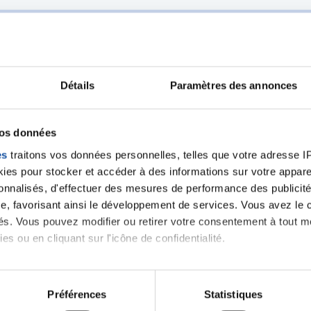
Détails
Paramètres des annonces
Ecrire un commentair
vos données
es
traitons vos données personnelles, telles que votre adresse IP,
ancer une nouvelle discussion vous aurez besoin de vous 
es pour stocker et accéder à des informations sur votre appareil
sonnalisés, d'effectuer des mesures de performance des publicité
Se connecter
Créer un nouveau compte
e, favorisant ainsi le développement de services. Vous avez le ch
ités. Vous pouvez modifier ou retirer votre consentement à tout 
es ou en cliquant sur l'icône de confidentialité.
imerions également :
tions sur votre localisation géographique qui peuvent être précis
Préférences
Statistiques
eil en l'analysant activement pour en relever les caractéristique