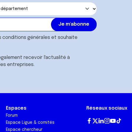
s
conditions générales
et souhaite
galement recevoir l'actualité à
des entreprises.
Espaces
Réseaux sociaux
Forum
Espace Ligue & comités
Fa
T
Lin
In
Yo
Tik
Espace chercheur