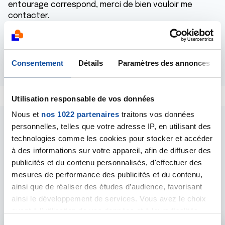
entourage correspond, merci de bien vouloir me
contacter.
Bien cordialement,
Méryll
Répondre
Consentement
Détails
Paramètres des annonces
Utilisation responsable de vos données
Nous et
nos 1022 partenaires
traitons vos données
personnelles, telles que votre adresse IP, en utilisant des
technologies comme les cookies pour stocker et accéder
à des informations sur votre appareil, afin de diffuser des
publicités et du contenu personnalisés, d'effectuer des
Les intervenants du
mesures de performance des publicités et du contenu,
ainsi que de réaliser des études d’audience, favorisant
forum
ainsi le développement de services. Vous avez le choix
quant à l'utilisation de vos données et à leurs finalités.
Vous pouvez modifier ou retirer votre consentement à