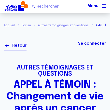
Men
Accueil
Forum
Autres témoignages et questions
APPEL À 
Se connecter
Retour
AUTRES TÉMOIGNAGES ET
QUESTIONS
APPEL À TÉMOIN :
Changement de vie
après un cancer