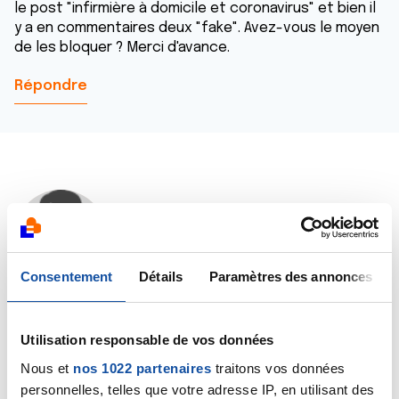
le post "infirmière à domicile et coronavirus" et bien il
y a en commentaires deux "fake". Avez-vous le moyen
de les bloquer ? Merci d'avance.
Répondre
Dr A.Marceau
04/04/2020 - 11:46
Consentement
Détails
Paramètres des annonces
Bonjour Louison,
Utilisation responsable de vos données
Merci de nous les signaler, cela permet en effet non
seulement de les supprimer mais aussi d'essayer de
Nous et
nos 1022 partenaires
traitons vos données
bloquer l'émetteur.
personnelles, telles que votre adresse IP, en utilisant des