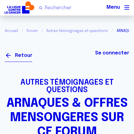
Men
Accueil
Forum
Autres témoignages et questions
ARNAQUES
Se connecter
Retour
AUTRES TÉMOIGNAGES ET
QUESTIONS
ARNAQUES & OFFRES
MENSONGERES SUR
CE FORUM