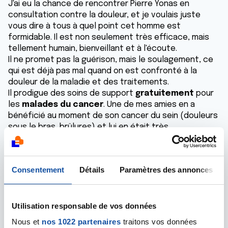
J'ai eu la chance de rencontrer Pierre Yonas en
consultation contre la douleur, et je voulais juste
vous dire à tous à quel point cet homme est
formidable. Il est non seulement très efficace, mais
tellement humain, bienveillant et à l'écoute.
Il ne promet pas la guérison, mais le soulagement, ce
qui est déjà pas mal quand on est confronté à la
douleur de la maladie et des traitements.
Il prodigue des soins de support
gratuitement
pour
les
malades du cancer
. Une de mes amies en a
bénéficié au moment de son cancer du sein (douleurs
sous le bras, brûlures) et lui en était très
reconnaissante.
Pour de plus amples renseignements, n'hésitez pas à
aller sur la page FB de "Branchés Bien-Etre Roissy en
Consentement
Détails
Paramètres des annonces
Brie".
Je précise que je n'ai aucun intérêt financier dans
l'affaire et que Pierre Yonas n'a pas besoin de ma pub
pour exister. Il a lui aussi une page FB et est présent
Utilisation responsable de vos données
sur Instagram.
Nous et
nos 1022 partenaires
traitons vos données
Voilà, j'espère que cette information sera utile à