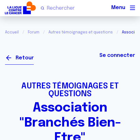
Men
Accueil
Forum
Autres témoignages et questions
Associati
Se connecter
Retour
AUTRES TÉMOIGNAGES ET
QUESTIONS
Association
"Branchés Bien-
Etre"