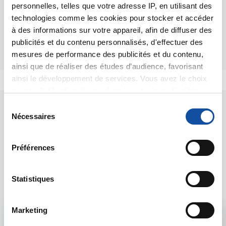
personnelles, telles que votre adresse IP, en utilisant des
certains.
technologies comme les cookies pour stocker et accéder
Je vous souhaite un bon week-end, pluvieux ici.
à des informations sur votre appareil, afin de diffuser des
publicités et du contenu personnalisés, d'effectuer des
Répondre
mesures de performance des publicités et du contenu,
ainsi que de réaliser des études d’audience, favorisant
ainsi le développement de services. Vous avez le choix
quant à l'utilisation de vos données et à leurs finalités.
Vous pouvez modifier ou retirer votre consentement à
S
tout moment en consultant la Déclaration relative aux
Nécessaires
é
cookies ou en cliquant sur l'icône de confidentialité.
l
e
Préférences
Si vous le permettez, nous aimerions également :
c
Les intervenants du
Collecter des informations sur votre localisation
t
forum
géographique qui peuvent être précises à plusieurs
i
Statistiques
mètres près
o
Identifier votre appareil en l'analysant activement
n
Marketing
pour en relever les caractéristiques spécifiques
d
Admin forum
(empreintes digitales).