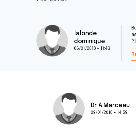
1 commentaire
B
lalonde
a
dominique
?
06/01/2018 - 11:43
R
Dr A.Marceau
09/01/2018 - 14:59