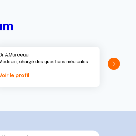
rum
Dr A.Marceau
Médecin, chargé des questions médicales
Voir le profil
Voir le pr