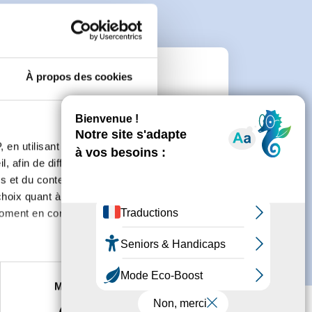
À propos des cookies
e
connecter ou de créer un compte.
 en utilisant des
, afin de diffuser des
s et du contenu, ainsi que de
oix quant à l'utilisation de
moment en consultant la
es à plusieurs mètres près
Marketing
s spécifiques (empreintes