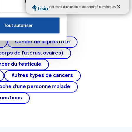
, reportez-vous à la
section «
claration sur les cookies.
Tout autoriser
nnalités relatives aux médias
on de notre site avec nos
Cancer de la prostate
 d'autres informations que
corps de l'utérus, ovaires)
cer du testicule
Autres types de cancers
roche d'une personne malade
questions