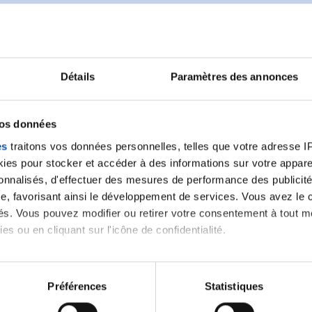
Détails
Paramètres des annonces
Ecrire un commentair
vos données
ancer une nouvelle discussion vous aurez besoin de vous 
es
traitons vos données personnelles, telles que votre adresse IP,
es pour stocker et accéder à des informations sur votre appareil
sonnalisés, d'effectuer des mesures de performance des publicité
Se connecter
Créer un nouveau compte
e, favorisant ainsi le développement de services. Vous avez le ch
ités. Vous pouvez modifier ou retirer votre consentement à tout 
es ou en cliquant sur l'icône de confidentialité.
imerions également :
tions sur votre localisation géographique qui peuvent être précis
Préférences
Statistiques
eil en l'analysant activement pour en relever les caractéristique