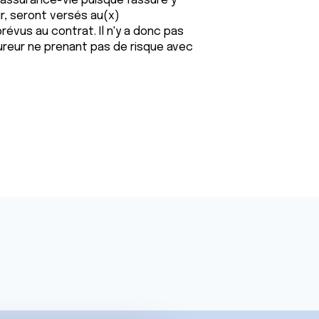
'assurance-vie puisque l'assuré y
r, seront versés au(x)
évus au contrat. Il n'y a donc pas
ureur ne prenant pas de risque avec