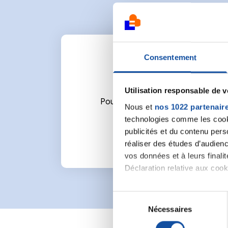
Consentement
Utilisation responsable de 
Pour écrire un commentaire ou l
Nous et
nos 1022 partenair
technologies comme les cooki
publicités et du contenu per
réaliser des études d’audienc
vos données et à leurs final
Déclaration relative aux cooki
Si vous le permettez, nous a
S
Collecter des informa
Nécessaires
é
Identifier votre appar
l