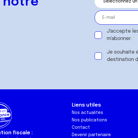
 notre
J'accepte le
m'abonner.
Je souhaite é
destination 
Liens utiles
Nos actualités
Nos publications
Contact
ion fiscale :
Devenir partenaire