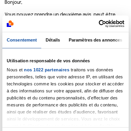
Bonjour,
Vous pouvez prendre un deuxième avis, peut être
qu'un autre chirurgien voudra bien vous opérer.
Certaines clinique privée sont plus ouverte sur la
Consentement
Détails
Paramètres des annonces
chirurgie
Bon courage
Utilisation responsable de vos données
Citer
Nous et
nos 1022 partenaires
traitons vos données
personnelles, telles que votre adresse IP, en utilisant des
technologies comme les cookies pour stocker et accéder
à des informations sur votre appareil, afin de diffuser des
publicités et du contenu personnalisés, d'effectuer des
mesures de performance des publicités et du contenu,
lyssra
ainsi que de réaliser des études d’audience, favorisant
18/04/2025 - 21:27
ainsi le développement de services. Vous avez le choix
quant à l'utilisation de vos données et à leurs finalités.